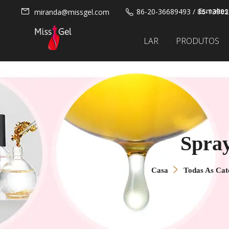
Esmaltes
86-20-36689493 / 86-1390
miranda@missgel.com
LAR
PRODUTOS
Spray
Casa
Todas As Cat