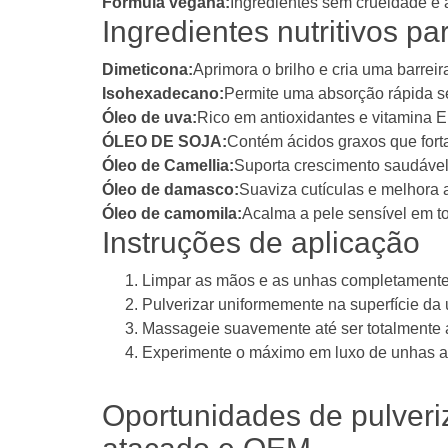
Fórmula vegana:
Ingredientes sem crueldade e 
Ingredientes nutritivos p
Dimeticona:
Aprimora o brilho e cria uma barreir
Isohexadecano:
Permite uma absorção rápida 
Óleo de uva:
Rico em antioxidantes e vitamina E
ÓLEO DE SOJA:
Contém ácidos graxos que fort
Óleo de Camellia:
Suporta crescimento saudável
Óleo de damasco:
Suaviza cutículas e melhora a
Óleo de camomila:
Acalma a pele sensível em t
Instruções de aplicação
Limpar as mãos e as unhas completament
Pulverizar uniformemente na superfície da 
Massageie suavemente até ser totalmente 
Experimente o máximo em luxo de unhas a
Oportunidades de pulveri