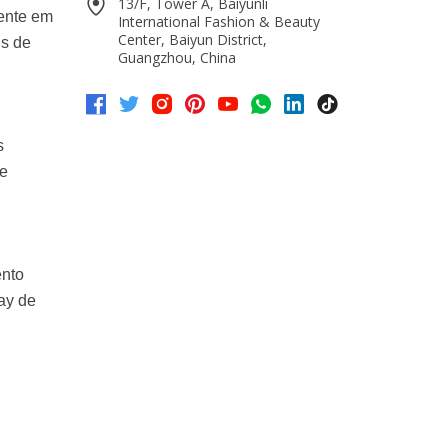
13/F, Tower A, Baiyunli
mente em
International Fashion & Beauty
Center, Baiyun District,
is de
Guangzhou, China
s
de
ento
ay de