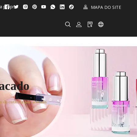
 própria!
MAPA DO SITE
tacado
o de cutícula por atacado