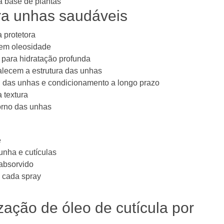
à base de plantas
ara unhas saudáveis
a protetora
sem oleosidade
 para hidratação profunda
alecem a estrutura das unhas
 das unhas e condicionamento a longo prazo
 textura
orno das unhas
e
unha e cutículas
absorvido
 cada spray
zação de óleo de cutícula por