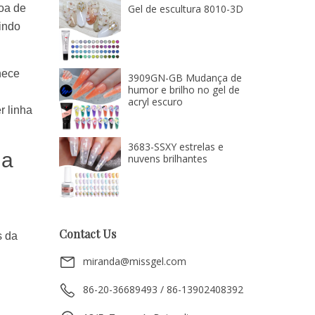
Gel de escultura 8010-3D
oa de
tindo
nece
3909GN-GB Mudança de
humor e brilho no gel de
acryl escuro
r linha
3683-SSXY estrelas e
la
nuvens brilhantes
Contact Us
s da
miranda@missgel.com
86-20-36689493 / 86-13902408392