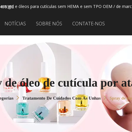
 em gel e óleos para cutículas sem HEMA e sem TPO OEM / de marca
2408392
NOTÍCIAS
SOBRE NÓS
CONTATE-NOS
 de óleo de cutícula por a
egorias
Tratamento De Cuidados Com As Unhas
Spray de óle