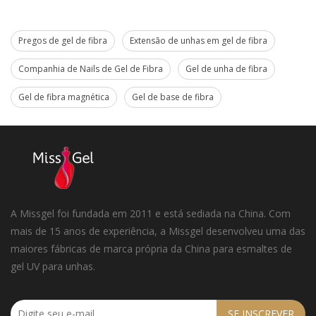
Pregos de gel de fibra
Extensão de unhas em gel de fibra
Companhia de Nails de Gel de Fibra
Gel de unha de fibra
Gel de fibra magnética
Gel de base de fibra
A Missgel foi fundada em 2011 e está sediada na China. Com
mais de 15 anos de experiência, a Missgel desenvolveu uma das
maiores fábricas de marca própria da China para esmaltes de
gel UV para unhas.
SE INSCREVER