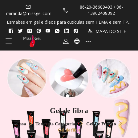
86-20-36689493 / 86-
13902408392
miranda@missgel.com
Esmaltes em gel e óleos para cutículas sem HEMA e sem TPO
OEM / de marca própria!
MAPA DO SITE
Gel de fibra
Casa
Todas As Categorias
Gel De Função
Gel de fibra