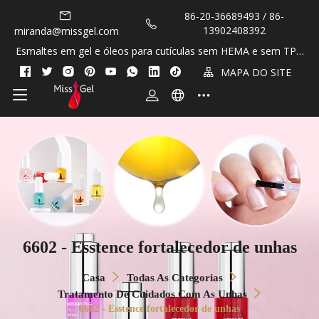
86-20-36689493 / 86-
13902408392
miranda@missgel.com
Esmaltes em gel e óleos para cutículas sem HEMA e sem TPO
OEM / de marca própria!
MAPA DO SITE
6602 - Esstence fortalecedor de unhas
Casa
Todas As Categorias
Tratamento De Cuidados Com As Unhas
6602 - Esstence fortalecedor de unhas