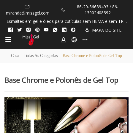
86-20-36689493 / 86-
13902408392
miranda@missgel.com
Esmaltes em gel e óleos para cutículas sem HEMA e sem TPO
OEM / de marca própria!
MAPA DO SITE
Casa
|
Todas As Categorias
|
Base Chrome e Polonês de Gel Top
Base Chrome e Polonês de Gel Top