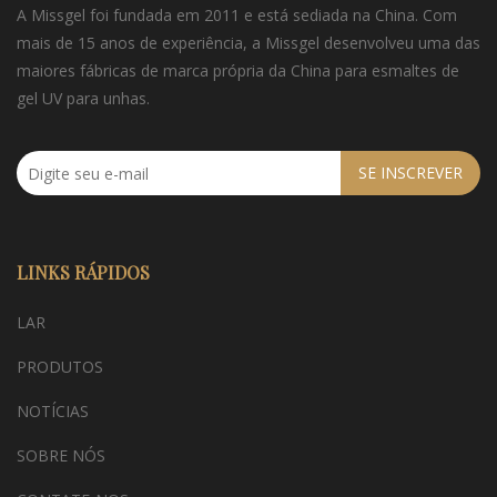
A Missgel foi fundada em 2011 e está sediada na China. Com
mais de 15 anos de experiência, a Missgel desenvolveu uma das
maiores fábricas de marca própria da China para esmaltes de
gel UV para unhas.
SE INSCREVER
LINKS RÁPIDOS
LAR
PRODUTOS
NOTÍCIAS
SOBRE NÓS